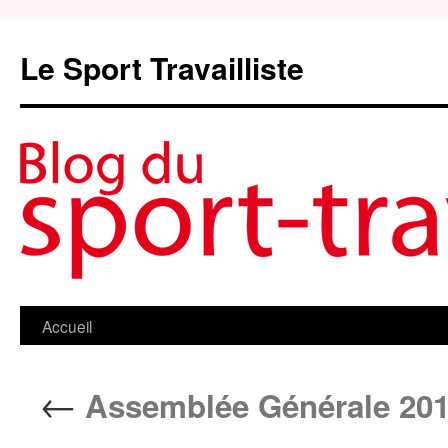
Le Sport Travailliste
Accueil
Aller
au
←
Assemblée Générale 20
contenu