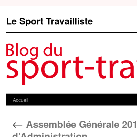
Le Sport Travailliste
Accueil
Aller
au
←
Assemblée Générale 201
contenu
d’Administration